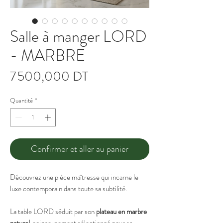
Salle à manger LORD
- MARBRE
Prix
7 500,000 DT
Quantité
*
Confirmer et aller au panier
Découvrez une pièce maîtresse qui incarne le
luxe contemporain dans toute sa subtilité.
La table LORD séduit par son
plateau en marbre
naturel
, soigneusement sélectionné pour sa