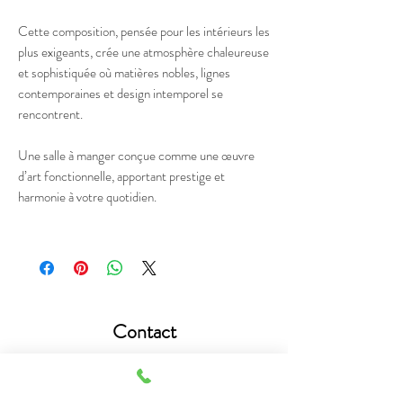
Cette composition, pensée pour les intérieurs les
plus exigeants, crée une atmosphère chaleureuse
et sophistiquée où matières nobles, lignes
contemporaines et design intemporel se
rencontrent.
Une salle à manger conçue comme une œuvre
d’art fonctionnelle, apportant prestige et
harmonie à votre quotidien.
Contact
Téléphone :
+216 55 555 533
Mail :
astucedecotunisie@outlook.fr