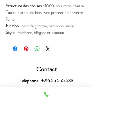
Structure des chaises :
100% bois massif hêtre
Table :
plateau en bois avec protection en verre
fumé
Finition :
haut de gamme, personnalisable
Style :
moderne, élégant et luxueux
Contact
Téléphone :
+216 55 555 533
Mail :
astucedecotunisie@outlook.fr
Heures de service
Nous sommes joignables 7 jours sur 7, de 9h à