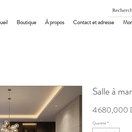
ueil
Boutique
À propos
Contact et adresse
Mon
Salle à ma
4 680,000 
Quantité
*