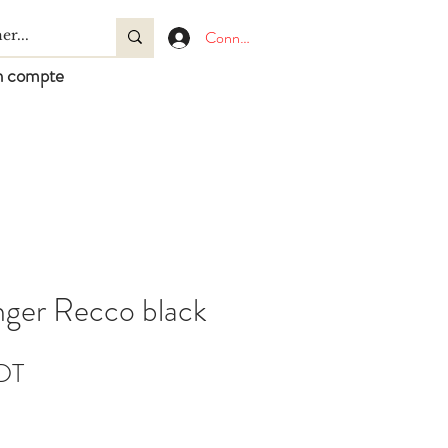
Connexion
 compte
nger Recco black
Prix
DT