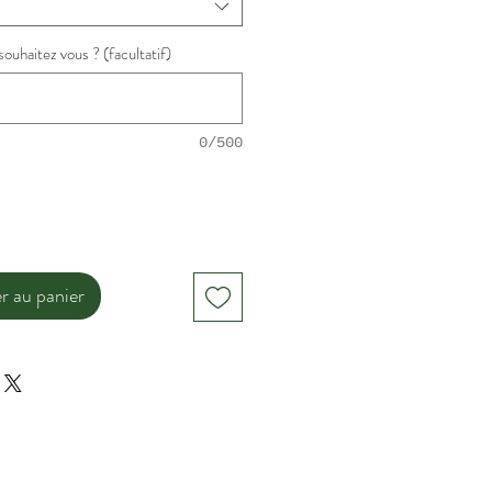
ouhaitez vous ? (facultatif)
0/500
r au panier