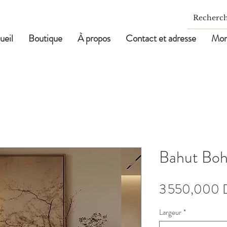
ueil
Boutique
À propos
Contact et adresse
Mon
Bahut Bo
3 550,000 
Largeur
*