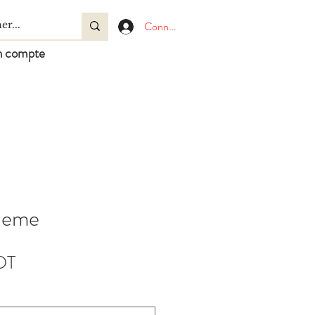
Connexion
 compte
heme
Prix
DT