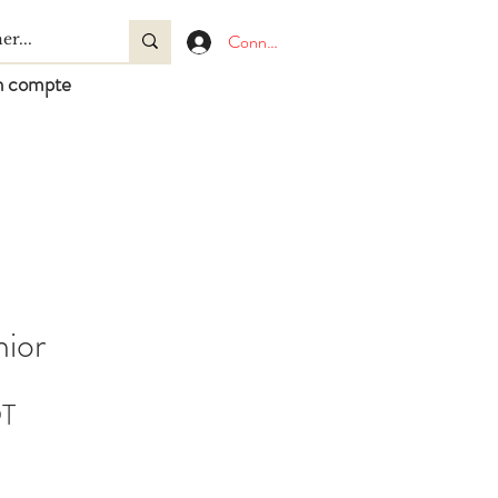
Connexion
 compte
nior
Prix
DT