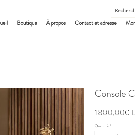
ueil
Boutique
À propos
Contact et adresse
Mon
Console 
1 800,000 
Quantité
*