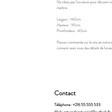
Ne râtez pas l'occasion pour décorer v
marbre.
Largeur : 140cm
Hauteur : 90cm
Pronfondeur : 40cm
Passez commande sur le site et notre
convenir avec vous des détails de livrai
Contact
Téléphone : +216 55 555 533
Mail :
astucedecotunisie@outlook.fr