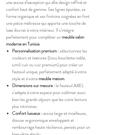
une assise d’exception qui allie design raffiné et
confort haut de gamme. Ses lignes épurées, sa
forme organique et ses finitions soignées en font
une pièce maîtresse qui apporte une touche de
luxe discret à votre intérieur. Il s'intègre
parfaitement pour compléter un
meuble salon
moderne en Tunisie
.
Personnalisation premium :
sélectionnez les
couleurs et textures (tissu bouclette noble,
simili cuir ou cuir premium) pour créer un
fauteuil unique, parfaitement adapté à votre
style et à votre
meuble maison
.
Dimensions sur mesure :
le fauteuil AXEL
s’adapte à votre espace pour sublimer aussi
bien les grands séjours que les coins lecture
plus intimistes.
Confort luxueux :
assise large et moelleuse,
dossier ergonomique enveloppant et
rembourrage haute résilience, pensés pour un
bien-être absolu.