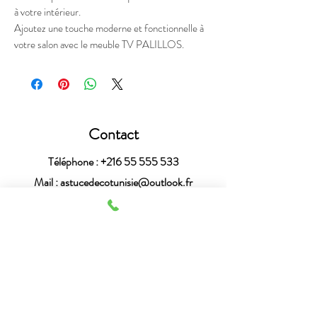
à votre intérieur.
Ajoutez une touche moderne et fonctionnelle à
votre salon avec le meuble TV PALILLOS.
Contact
Téléphone :
+216 55 555 533
Mail :
astucedecotunisie@outlook.fr
Heures de service
Nous sommes joignables 7 jours sur 7, de 9h à
19h30.