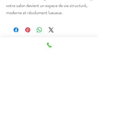
votre salon devient un espace de vie structuré,
moderne et résolument luxueux.
Contact
Téléphone :
+216 55 555 533
Mail :
astucedecotunisie@outlook.fr
Heures de service
Nous sommes joignables 7 jours sur 7, de 9h à
19h30.
N'hésitez pas !