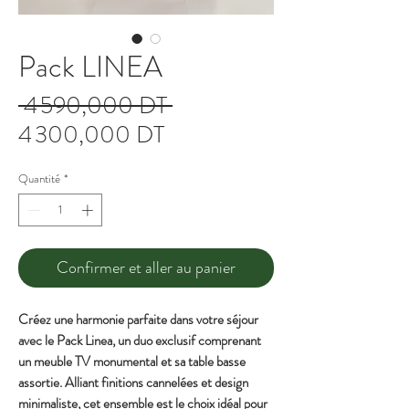
Pack LINEA
Prix
 4 590,000 DT 
Prix
original
4 300,000 DT
promotionnel
Quantité
*
Confirmer et aller au panier
Créez une harmonie parfaite dans votre séjour
avec le Pack Linea, un duo exclusif comprenant
un meuble TV monumental et sa table basse
assortie. Alliant finitions cannelées et design
minimaliste, cet ensemble est le choix idéal pour