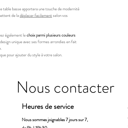
te table basse apportera une touche de modernité
ttent de la
déplacer facilement
selon vos
avez également le
choix parmi plusieurs couleurs
 design unique avec ses formes arrondies en fait
e.
ue pour ajouter du style à votre salon.
Nous contacter
Heures de service
Nous sommes joignables 7 jours sur 7,
de 9h à 19h30.