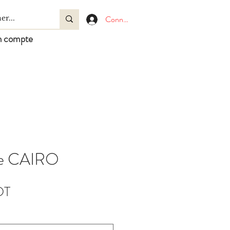
Connexion
 compte
se CAIRO
Prix
DT