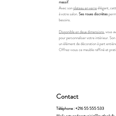
massif
.
Avec son
plateau en verre
élégant, cet
à votre salon.
Ses roues discrètes
perme
besoins.
Disponible en deux dimensions
, vous 
pour personnaliser votre intérieur. Son
un élément de décoration à part entièr
Offrez-vous ce meuble raffiné et pratiq
Contact
Téléphone : +216 55 555 533
Mail :
astucedecotunisie@outlook.fr