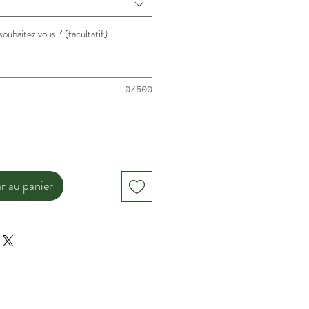
ouhaitez vous ? (facultatif)
0/500
r au panier