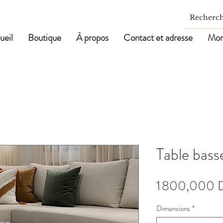
ueil
Boutique
À propos
Contact et adresse
Mon
Table bas
1 800,000 
Dimensions
*