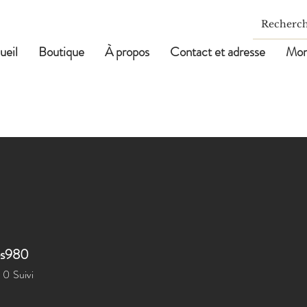
ueil
Boutique
À propos
Contact et adresse
Mon
jes980
es980
0
Suivi